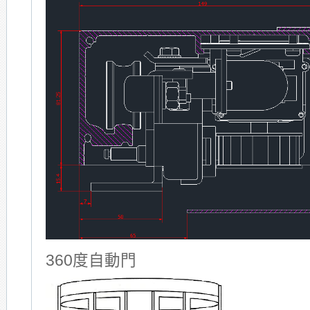
360度自動門