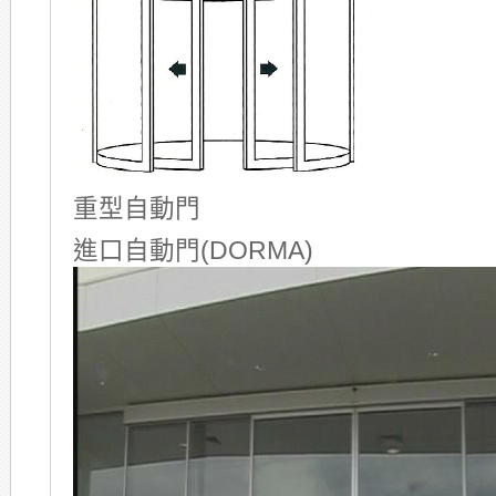
重型自動門
進口自動門(DORMA)