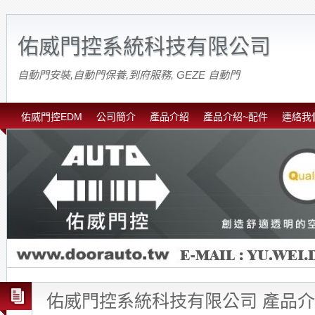
佑威門控系統科技有限公司
自動門安裝,自動門保養,到府服務, GEZE 自動門
佑威門控EDM
公司簡介
產品介紹
產品介紹~配件
連絡我
佑威門控系統科技有限公司 產品