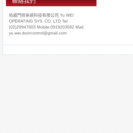
聯絡我們
佑威門控系統科技有限公司 Yu WEI
OPERATING SYS. CO..LTD Tel:
(02)29947603 Mobile:0919203582 Mail:
yu.wei.doorcontrol@gmail.com