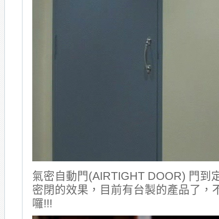
氣密自動門(AIRTIGHT DOOR) 
密閉的效果，目前有台製的產品了，
囉!!!