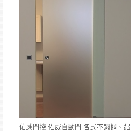
佑威門控 佑威自動門 各式不鏽鋼、鋁