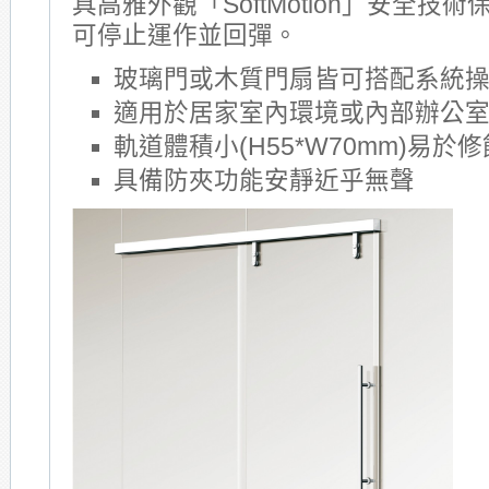
具高雅外觀「SoftMotion」安全技
可停止運作並回彈。
玻璃門或木質門扇皆可搭配系統
適用於居家室內環境或內部辦公
軌道體積小(H55*W70mm)易於
具備防夾功能安靜近乎無聲