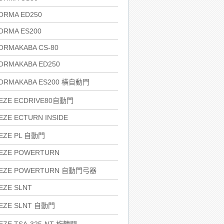
ORMA ED250
ORMA ES200
ORMAKABA CS-80
ORMAKABA ED250
ORMAKABA ES200 橫自動門
EZE ECDRIVE80自動門
EZE ECTURN INSIDE
EZE PL 自動門
EZE POWERTURN
EZE POWERTURN 自動門弓器
EZE SLNT
EZE SLNT 自動門