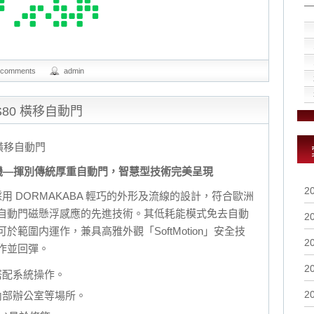
 comments
admin
S80 橫移自動門
 橫移自動門
機—
揮別傳統厚重自動門，
智慧型技術完美呈現
2
門採用 DORMAKABA 輕巧的外形及流線的設計，符合歐洲
自動門磁懸浮感應的先進技術。其低耗能模式免去自動
2
範圍内運作，兼具高雅外觀「SoftMotion」安全技
2
作並回彈。
2
搭配系統操作。
2
內部辦公室等場所。