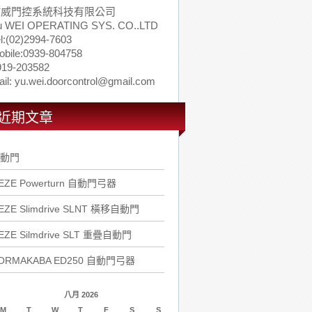
佑威門控系統科技有限公司
u WEI OPERATING SYS. CO..LTD
l:(02)2994-7603
obile:0939-804758
919-203582
il: yu.wei.doorcontrol@gmail.com
近期文章
動門
EZE Powerturn 自動門弓器
EZE Slimdrive SLNT 橫移自動門
EZE Silmdrive SLT 重疊自動門
ORMAKABA ED250 自動門弓器
八月 2026
M
T
W
T
F
S
S