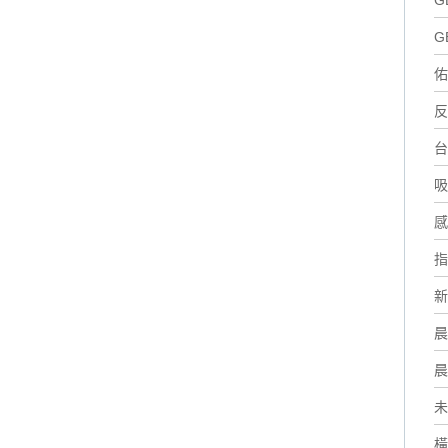
G
G
佑
反
台
吸
感
指
新
晨
晨
未
橫