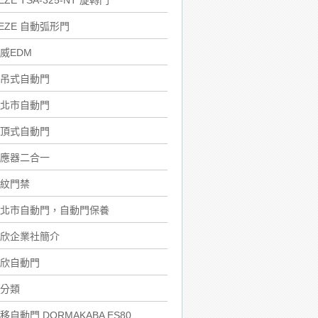
EZE TSA-325-NT 旋轉門
EZE 自動弧形門
威EDM
吊式自動門
北市自動門
頂式自動門
應器二合一
紋門禁
北市自動門，自動門保養
欣企業社簡介
欣自動門
分類
移自動門 DORMAKABA ES80