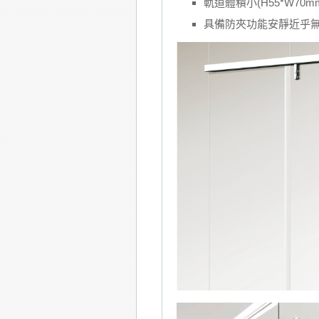
軌道體積小(H55*W70
具備防夾功能安靜近乎