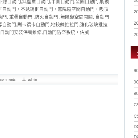
2
紅外線自動門,無塵室自動門,半圓自動門,全圓自動門,觸摸
邊框自動門，不銹鋼框自動門，無障礙空間自動門，吸頂
2
門, 重疊自動門 ,防火自動門 ,無障礙空間開關, 自動門
2
磁浮自動門,刷卡讀卡自動門,地鉸鍊推拉門,強化玻璃推拉
,,自動門安裝保養維修,自動門防盜系統，佑威
2
9
 comments
admin
9
9
C
C
D
D