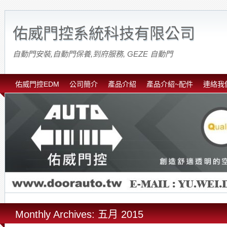
佑威門控系統科技有限公司
自動門安裝,自動門保養,到府服務, GEZE 自動門
佑威門控EDM
公司簡介
產品介紹
產品介紹~配件
連絡我
Monthly Archives: 五月 2015