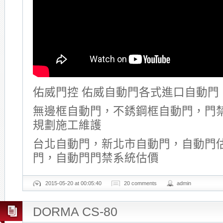
佑威門控 佑威自動門各式進口自動門
無邊框自動門，不銹鋼框自動門，門
規劃施工維護
台北自動門，新北市自動門，自動門
門，自動門門禁系統估價
2015-05-20 at 00:05:40
20 comments
admin
DORMA CS-80