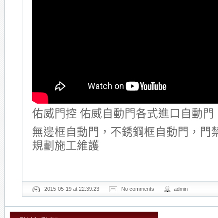
佑威門控 佑威自動門各式進口自動門
無邊框自動門，不銹鋼框自動門，門
規劃施工維護
2015-05-19 at 22:39:23
No comments
admin