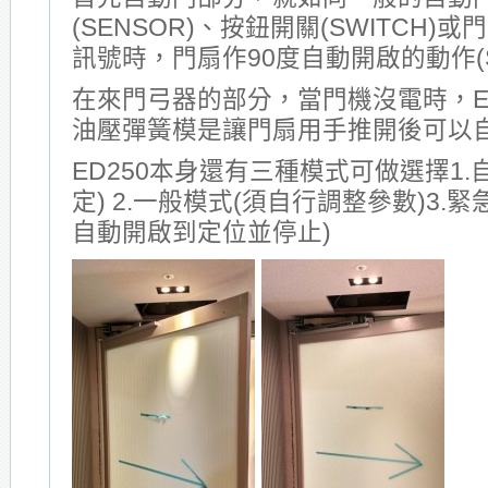
(SENSOR)、按鈕開關(SWITCH)或
訊號時，門扇作90度自動開啟的動作(S
在來門弓器的部分，當門機沒電時，E
油壓彈簧模是讓門扇用手推開後可以
ED250本身還有三種模式可做選擇1.
定) 2.一般模式(須自行調整參數)3.
自動開啟到定位並停止)