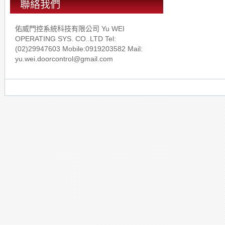
聯絡我們
佑威門控系統科技有限公司 Yu WEI
OPERATING SYS. CO..LTD Tel:
(02)29947603 Mobile:0919203582 Mail:
yu.wei.doorcontrol@gmail.com