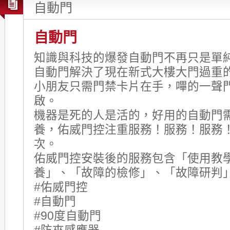
自動門
自動門
知識與科技的爆發自動門不再只是單純
自動門解決了現在新式大樓大門過重
小朋友只需門禁卡片在手，嗶的一聲
啟。
機器是死的人是活的，好用的自動門
養，佑威門控注重服務！服務！服務
次。
佑威門控安裝後的服務包含「使用教
養」、「故障的檢修」、「故障研判
#佑威門控
#自動門
#90度自動門