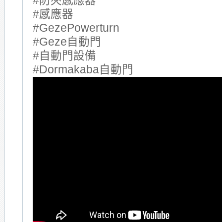
#防夾感應器
#感應器
#GezePowerturn
#Geze自動門
#自動門設備
#Dormakaba自動門