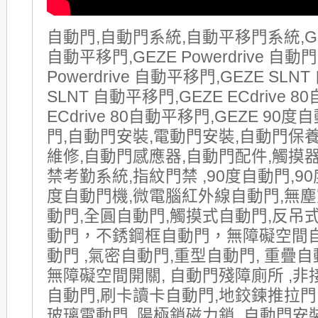
自動門,自動門系統,自動平移門系統,GE
自動平移門,GEZE Powerdrive 自動門
Powerdrive 自動平移門,GEZE SLNT
SLNT 自動平移門,GEZE ECdrive 8
ECdrive 80自動平移門,GEZE 90
門,自動門安裝,電動門安裝,自動門保
維修,自動門感應器,自動門配件,觸摸器
禁考勤系統,指紋門禁 ,90度自動門,90
度自動門機,微電腦紅外線自動門,無塵
動門,全圓自動門,觸摸式自動門,反吊式
動門，不銹鋼框自動門，無障礙空間
動門 ,氣密自動門,重型自動門, 重疊自動
無障礙空間開關, 自動門殘障廁所 ,非
自動門,刷卡讀卡自動門,地鉸鍊推拉門
玻璃電動門 ,陽極鎖磁力鎖,,自動門安