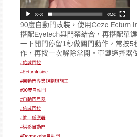
00:00
00:52
90度自動門改裝，使用Geze Ecturn In
搭配Eyetech與門禁結合，再搭配
一下開門停留1秒做關門動作，常按5
作，再按一次解除常開。單鍵遙控器
#佑威門控
#EcturnInside
#自動門專業規劃與施工
#90度自動門
#自動門弓器
#佑威門控
#進口感應器
#橫移自動門
#Dormakaba自動門