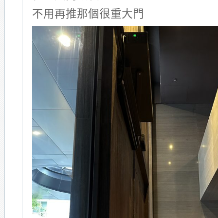
不用再推那個很重大門