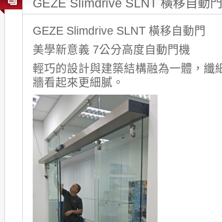
GEZE Slimdrive SLNT 橫移自動
GEZE Slimdrive SLNT 橫移自動門
美學新意義 7公分高度自動門機
輕巧的設計與建築結構融為一體，纖
牆看起來更細膩。