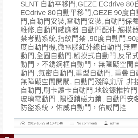
SLNT 自動平移門,GEZE ECdrive 8
ECdrive 80自動平移門,GEZE 90
門,自動門安裝,電動門安裝,自動門保
維修,自動門感應器,自動門配件,觸摸器
禁考勤系統,指紋門禁 ,90度自動門,90
度自動門機,微電腦紅外線自動門,無塵
動門,全圓自動門,觸摸式自動門,反吊式
動門，不銹鋼框自動門，無障礙空間
動門 ,氣密自動門,重型自動門, 重疊自動
無障礙空間開關, 自動門殘障廁所 ,非
自動門,刷卡讀卡自動門,地鉸鍊推拉門
玻璃電動門 ,陽極鎖磁力鎖,,自動門安
防盜系統，佑威自動門，佑威門控
2019-10-29 at 10:43:46
No comments
admin