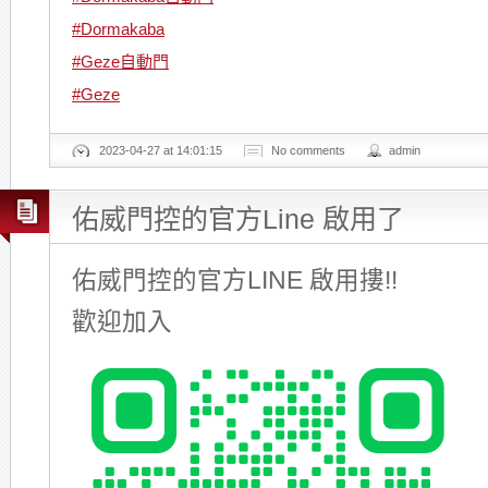
#Dormakaba
#Geze自動門
#Geze
2023-04-27 at 14:01:15
No comments
admin
佑威門控的官方Line 啟用了
佑威門控的官方LINE 啟用摟!!
歡迎加入