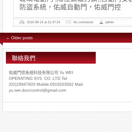
防盜系統，佑威自動門，佑威門控
2019-08-14 at 21:47:24
No comments
admin
←
Older posts
聯絡我們
佑威門控系統科技有限公司 Yu WEI
OPERATING SYS. CO..LTD Tel:
(02)29947603 Mobile:0919203582 Mail:
yu.wei.doorcontrol@gmail.com