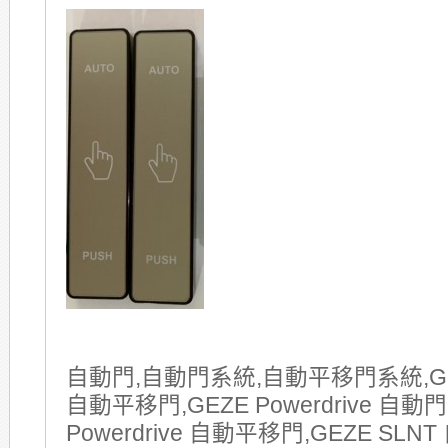
自動門,自動門系統,自動平移門系統,GE
自動平移門,GEZE Powerdrive 自動門
Powerdrive 自動平移門,GEZE SLNT