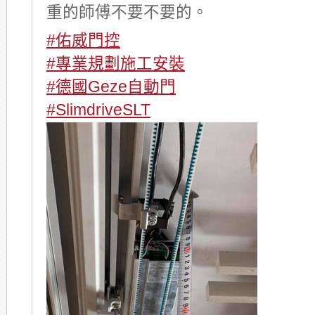
重的師傅不要不要的。
#佑威門控
#專業規劃施工安裝
#德國Geze自動門
#SlimdriveSLT