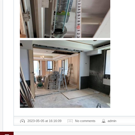
2023-05-05 at 16:16:09
No comments
admin