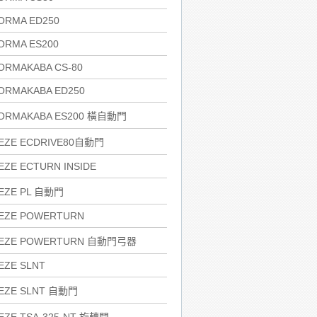
ORMA ED250
ORMA ES200
ORMAKABA CS-80
ORMAKABA ED250
ORMAKABA ES200 橫自動門
EZE ECDRIVE80自動門
EZE ECTURN INSIDE
EZE PL 自動門
EZE POWERTURN
EZE POWERTURN 自動門弓器
EZE SLNT
EZE SLNT 自動門