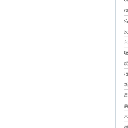
G
G
佑
反
台
吸
感
指
新
晨
晨
未
橫