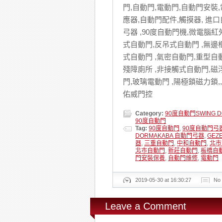
門,自動門,電動門,自動門安裝
應器,自動門配件,觸摸器, 進口
弓器 ,90度自動門機,微電腦
式自動門,反吊式自動門 ,無
式自動門 ,氣密自動門,重型自動
殘障廁所 ,非接觸式自動門,
門,玻璃電動門 ,陽極鎖磁力
佑威門控
Category:
90度自動門SWING D
90度自動門
Tag:
90度自動門
,
90度自動門弓
DORMAKABA 自動門弓器
,
GEZ
器
,
三重自動門
,
中和自動門
,
北市
北市自動門
,
新莊自動門
,
板橋自
門安裝保養
,
自動門維修
,
電動門
2019-05-30 at 16:30:27
No
Leave a Comment