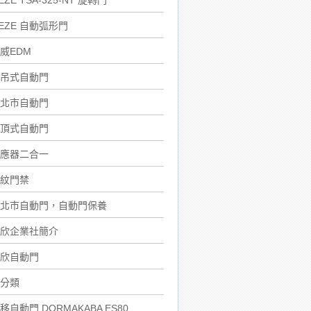
EZE TSA-325-NT 旋轉門
EZE 自動弧形門
威EDM
吊式自動門
北市自動門
頂式自動門
應器二合一
紋門禁
北市自動門，自動門保養
欣企業社簡介
欣自動門
分類
移自動門 DORMAKABA ES80