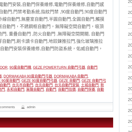
2
,電動門安裝,自動門保養維修,電動門保養維修,自動門感
自動門,門禁考勤系統,指紋門禁 ,90度自動門,90度自動門
2
紅外線自動門,無塵室自動門,半圓自動門,全圓自動門,觸摸
2
邊框自動門，不銹鋼框自動門，無障礙空間自動門，吸頂
門, 重疊自動門 ,防火自動門 ,無障礙空間開關, 自動門
2
磁浮自動門,刷卡讀卡自動門,地鉸鍊推拉門,強化玻璃推拉
2
鎖,,自動門安裝保養維修,自動門防盜系統，佑威自動門，
2
2
OOR
,
90度自動門機
,
GEZE POWERTURN 自動門弓器
,
自動門
器
,
DORMAKABA 90度自動門弓器
,
DORMAKABA 自動門
,
2
E 90度自動門
,
GEZE 90度自動門弓器
,
GEZE 自動門
,
GEZE 自動門弓
自動門
,
台北市自動門
,
台北自動門
,
台北自動門安裝
,
土城自動門
,
新
2
動門
,
永和自動門
,
無聲自動門
,
自動門
,
自動門估價
,
自動門保養
,
自動
2
 comments
admin
2
2