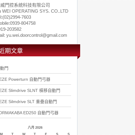
佑威門控系統科技有限公司
u WEI OPERATING SYS. CO..LTD
l:(02)2994-7603
obile:0939-804758
919-203582
il: yu.wei.doorcontrol@gmail.com
近期文章
動門
EZE Powerturn 自動門弓器
EZE Slimdrive SLNT 橫移自動門
EZE Silmdrive SLT 重疊自動門
ORMAKABA ED250 自動門弓器
八月 2026
M
T
W
T
F
S
S