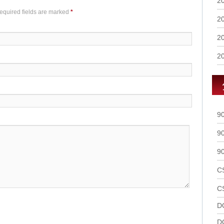
2
Required fields are marked
*
2
2
2
9
9
9
C
C
D
D