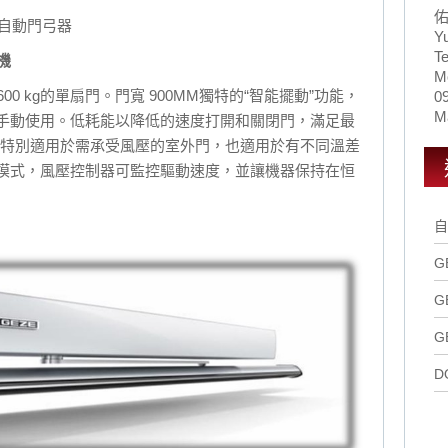
N 自動門弓器
Y
Te
機
M
0 kg的單扇門。門寬 900MM獨特的“智能擺動”功能，
0
Ma
手動使用。低耗能以降低的速度打開和關閉門，滿足最
弓器特別適用於需承受風壓的室外門，也適用於有不同溫差
模式，風壓控制器可監控驅動速度，並讓機器保持在恒
自
G
G
G
D