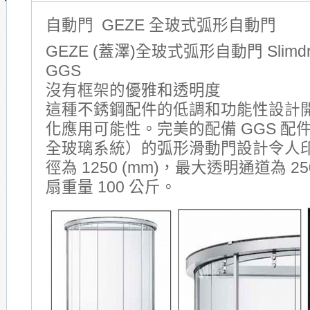
自動門 GEZE 全玻式弧形自動門
GEZE (蓋澤)全玻式弧形自動門 Slimdriv
GGS
沒有框架的優雅和透明度
這種不銹鋼配件的低調和功能性設計
化應用可能性。完美的配備 GGS 配件
全玻璃系統）的弧形滑動門設計令人
徑為 1250 (mm)，最大透明通道為 25
扇重量 100 公斤。