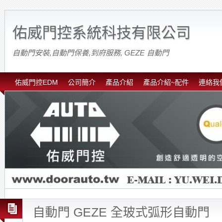
佑威門控系統科技有限公司
自動門安裝,自動門保養,到府服務, GEZE 自動門
佑威門控EDM
公司簡介
產品介紹
產品介紹~配件
連絡我
自動門 GEZE 全玻式弧形自動門