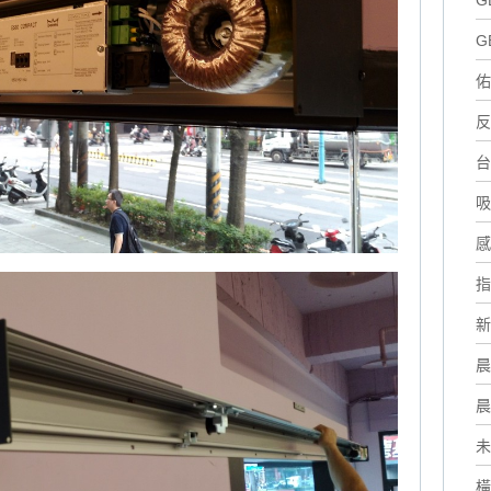
G
G
佑
反
台
吸
感
指
新
晨
晨
未
橫