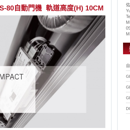
S-80自動門機 軌道高度(H) 10CM
Y
Te
M
0
Ma
自
G
G
G
D