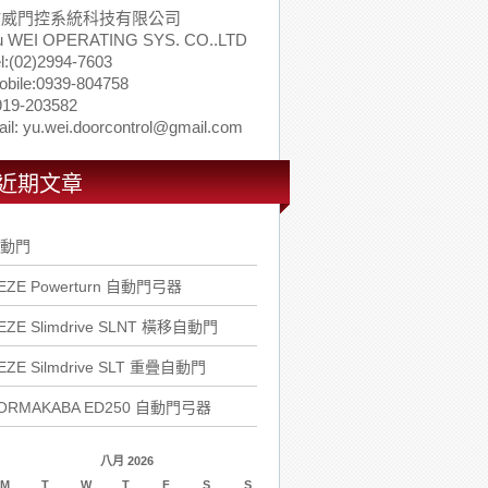
佑威門控系統科技有限公司
u WEI OPERATING SYS. CO..LTD
l:(02)2994-7603
obile:0939-804758
919-203582
il: yu.wei.doorcontrol@gmail.com
近期文章
動門
EZE Powerturn 自動門弓器
EZE Slimdrive SLNT 橫移自動門
EZE Silmdrive SLT 重疊自動門
ORMAKABA ED250 自動門弓器
八月 2026
M
T
W
T
F
S
S