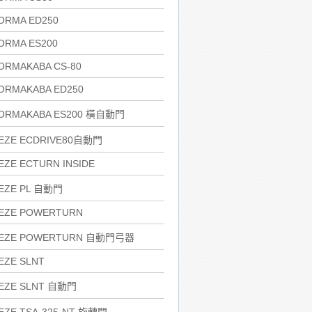
ORMA ED250
ORMA ES200
ORMAKABA CS-80
ORMAKABA ED250
ORMAKABA ES200 橫自動門
EZE ECDRIVE80自動門
EZE ECTURN INSIDE
EZE PL 自動門
EZE POWERTURN
EZE POWERTURN 自動門弓器
EZE SLNT
EZE SLNT 自動門