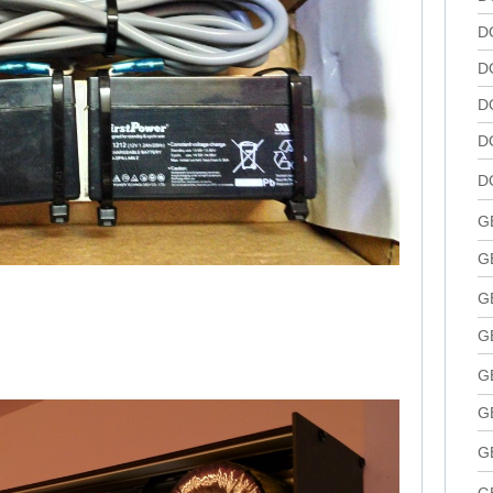
D
D
D
D
D
G
G
G
G
G
G
G