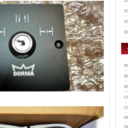
2
2
2
2
9
9
9
C
C
D
D