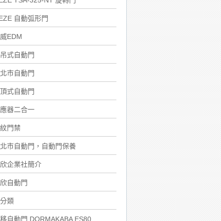
EZE TSA-325-NT 旋轉門
EZE 自動弧形門
威EDM
吊式自動門
北市自動門
頂式自動門
應器二合一
紋門禁
北市自動門，自動門保養
欣企業社簡介
欣自動門
分類
移自動門 DORMAKABA ES80