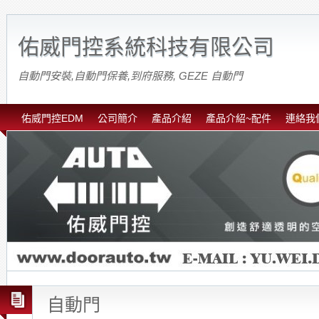
佑威門控系統科技有限公司
自動門安裝,自動門保養,到府服務, GEZE 自動門
佑威門控EDM
公司簡介
產品介紹
產品介紹~配件
連絡我
自動門