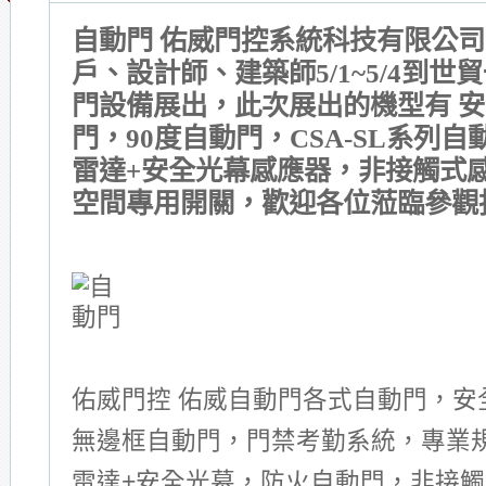
自動門 佑威門控系統科技有限公
戶、設計師、建築師5/1~5/4到世
門設備展出，此次展出的機型有 
門，90度自動門，CSA-SL系列自動
雷達+安全光幕感應器，非接觸式
空間專用開關，歡迎各位蒞臨參觀指
佑威門控 佑威自動門各式自動門，安
無邊框自動門，門禁考勤系統，專業
雷達+安全光幕，防火自動門，非接