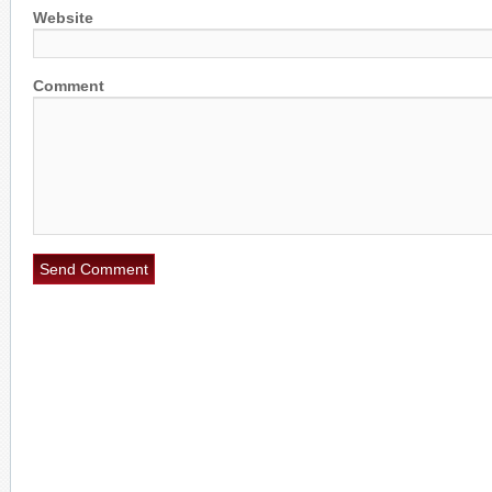
Website
Comment