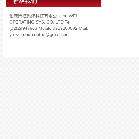
聯絡我們
佑威門控系統科技有限公司 Yu WEI
OPERATING SYS. CO..LTD Tel:
(02)29947603 Mobile:0919203582 Mail:
yu.wei.doorcontrol@gmail.com