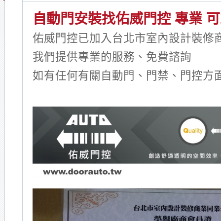
自動門安裝找佑威門控
專業 
佑威門控已加入台北市室內設計裝修
我們提供專業的服務、免費諮詢
如有任何有關自動門、門禁、門控方