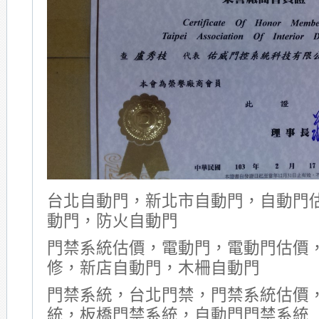
台北自動門，新北市自動門，自動門
動門，防火自動門
門禁系統估價，電動門，電動門估價
修，新店自動門，木柵自動門
門禁系統，台北門禁，門禁系統估價
統，板橋門禁系統，自動門門禁系統