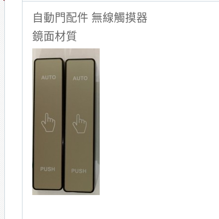
自動門配件 無線觸摸器
鏡面材質