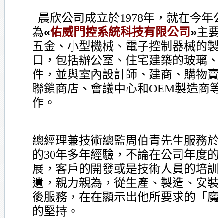
晨欣公司成立於
年，就在今年
1978
為
«
佑威門控系統科技有限公司
»
主
五金、小型機械、電子控制器械的
口，包括辦公室、住宅建築的玻璃
件，並與室內設計師、建商、購物
聯鎖商店、會議中心和
製造商
OEM
作。
總經理兼技術總監周伯青先生服務
的
年多年經驗，不論在公司年度
30
展，客戶的開發或是技術人員的培
遺，親力親為，從生產、製造、安
後服務，在在顯示出他所要求的「
的堅持。