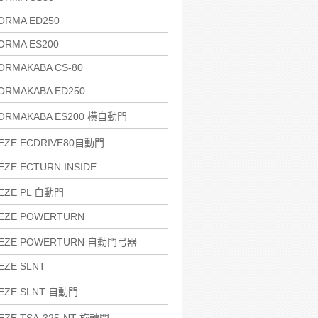
ORMA ED250
ORMA ES200
ORMAKABA CS-80
ORMAKABA ED250
ORMAKABA ES200 橫自動門
EZE ECDRIVE80自動門
EZE ECTURN INSIDE
EZE PL 自動門
EZE POWERTURN
EZE POWERTURN 自動門弓器
EZE SLNT
EZE SLNT 自動門