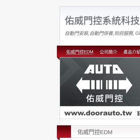
佑威門控系統科技
自動門安裝,自動門保養,到府服務, G
佑威門控EDM
公司簡介
產品介
佑威門控EDM