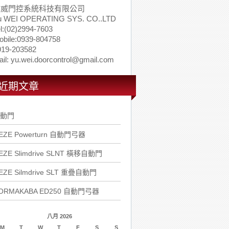
佑威門控系統科技有限公司
u WEI OPERATING SYS. CO..LTD
l:(02)2994-7603
obile:0939-804758
919-203582
il: yu.wei.doorcontrol@gmail.com
近期文章
動門
EZE Powerturn 自動門弓器
EZE Slimdrive SLNT 橫移自動門
EZE Silmdrive SLT 重疊自動門
ORMAKABA ED250 自動門弓器
八月 2026
M
T
W
T
F
S
S