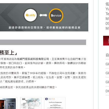
Y
Te
M
0
Ma
自
G
G
G
D