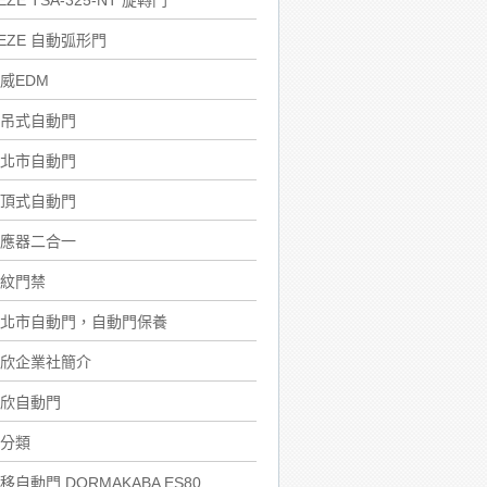
EZE TSA-325-NT 旋轉門
EZE 自動弧形門
威EDM
吊式自動門
北市自動門
頂式自動門
應器二合一
紋門禁
北市自動門，自動門保養
欣企業社簡介
欣自動門
分類
移自動門 DORMAKABA ES80