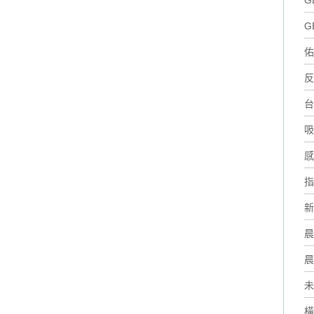
G
G
佑
反
台
吸
感
指
新
晨
晨
未
橫