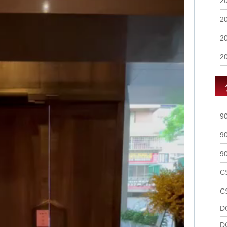
2
2
2
2
9
9
9
C
C
D
D