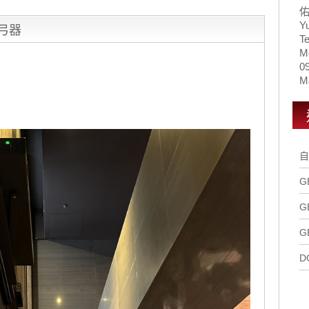
Y
門弓器
Te
M
0
Ma
自
G
G
G
D