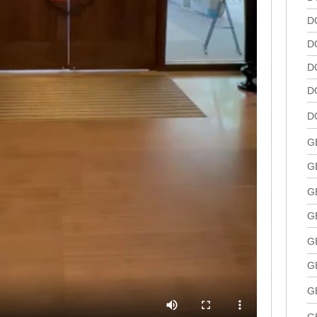
D
D
D
D
D
G
G
G
G
G
G
G