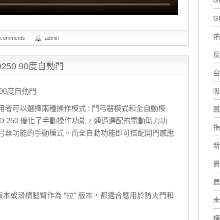
G
G
佑
 comments
admin
反
D250 90度自動門
台
吸
0 90度自動門
者可以選擇兩種操作模式 : 門弓器模式和全自動模
感
D 250 優化了手動操作功能，通過選配的電動助力功
指
弓器功能的手動模式。而全自動功能即可搭配開門感應
新
晨
晨
 版本或滑槽腿臂作為 “拉" 版本，都適合應用於防火門和
未
橫