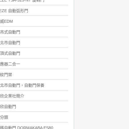
EZE TSA-325-NT 旋轉門
EZE 自動弧形門
威EDM
吊式自動門
北市自動門
頂式自動門
應器二合一
紋門禁
北市自動門，自動門保養
欣企業社簡介
欣自動門
分類
移自動門 DORMAKABA ES80