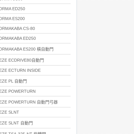
ORMA ED250
ORMA ES200
ORMAKABA CS-80
ORMAKABA ED250
ORMAKABA ES200 橫自動門
EZE ECDRIVE80自動門
EZE ECTURN INSIDE
EZE PL 自動門
EZE POWERTURN
EZE POWERTURN 自動門弓器
EZE SLNT
EZE SLNT 自動門