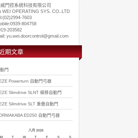
佑威門控系統科技有限公司
u WEI OPERATING SYS. CO..LTD
l:(02)2994-7603
obile:0939-804758
919-203582
il: yu.wei.doorcontrol@gmail.com
近期文章
動門
EZE Powerturn 自動門弓器
EZE Slimdrive SLNT 橫移自動門
EZE Silmdrive SLT 重疊自動門
ORMAKABA ED250 自動門弓器
八月 2026
M
T
W
T
F
S
S