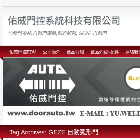
佑威門控系統科技有限公司
自動門安裝,自動門保養,到府服務, GEZE 自動門
佑威門控EDM
公司簡介
產品介紹
產品介紹~配件
連絡我
Tag Archives: GEZE 自動弧形門