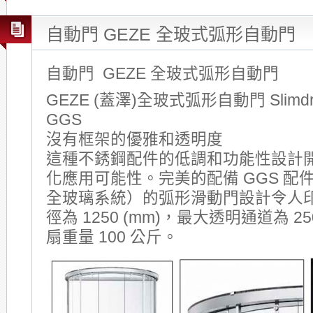
自動門 GEZE 全玻式弧形自動門
自動門 GEZE 全玻式弧形自動門
GEZE (蓋澤)全玻式弧形自動門 Slimdriv
GGS
沒有框架的優雅和透明度
這種不銹鋼配件的低調和功能性設計
化應用可能性。完美的配備 GGS 配件
全玻璃系統）的弧形滑動門設計令人
徑為 1250 (mm)，最大透明通道為 25
扇重量 100 公斤。