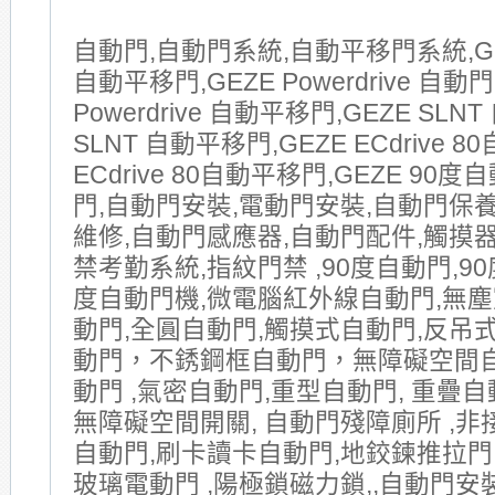
自動門,自動門系統,自動平移門系統,GE
自動平移門,GEZE Powerdrive 自動門
Powerdrive 自動平移門,GEZE SLNT
SLNT 自動平移門,GEZE ECdrive 8
ECdrive 80自動平移門,GEZE 90
門,自動門安裝,電動門安裝,自動門保
維修,自動門感應器,自動門配件,觸摸器
禁考勤系統,指紋門禁 ,90度自動門,90
度自動門機,微電腦紅外線自動門,無塵
動門,全圓自動門,觸摸式自動門,反吊式
動門，不銹鋼框自動門，無障礙空間
動門 ,氣密自動門,重型自動門, 重疊自動
無障礙空間開關, 自動門殘障廁所 ,非
自動門,刷卡讀卡自動門,地鉸鍊推拉門
玻璃電動門 ,陽極鎖磁力鎖,,自動門安