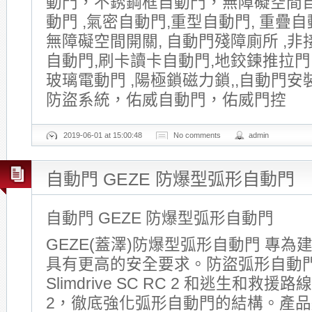
動門，不銹鋼框自動門，無障礙空間
動門 ,氣密自動門,重型自動門, 重疊自動
無障礙空間開關, 自動門殘障廁所 ,非
自動門,刷卡讀卡自動門,地鉸鍊推拉門
玻璃電動門 ,陽極鎖磁力鎖,,自動門安
防盜系統，佑威自動門，佑威門控
2019-06-01 at 15:00:48
No comments
admin
自動門 GEZE 防爆型弧形自動門
自動門 GEZE 防爆型弧形自動門
GEZE(蓋澤)防爆型弧形自動門 專
具有更高的安全要求。防盜弧形自動門系
Slimdrive SC RC 2 和逃生和救援路線
2，徹底強化弧形自動門的結構。產