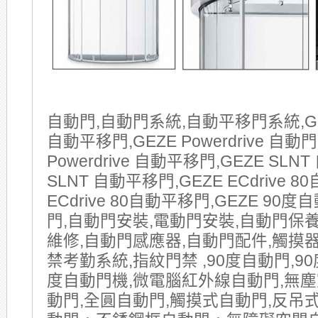
自動門,自動門系統,自動平移門系統,GE
自動平移門,GEZE Powerdrive 自動門
Powerdrive 自動平移門,GEZE SLNT
SLNT 自動平移門,GEZE ECdrive 8
ECdrive 80自動平移門,GEZE 90
門,自動門安裝,電動門安裝,自動門保
維修,自動門感應器,自動門配件,觸摸器
禁考勤系統,指紋門禁 ,90度自動門,90
度自動門機,微電腦紅外線自動門,無塵
動門,全圓自動門,觸摸式自動門,反吊式