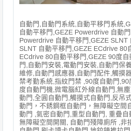
自動門,自動門系統,自動平移門系統,GE
自動平移門,GEZE Powerdrive 自動門
Powerdrive 自動平移門,GEZE SLNT
SLNT 自動平移門,GEZE ECdrive 8
ECdrive 80自動平移門,GEZE 90
門,自動門安裝,電動門安裝,自動門保
維修,自動門感應器,自動門配件,觸摸器
禁考勤系統,指紋門禁 ,90度自動門,90
度自動門機,微電腦紅外線自動門,無塵
動門,全圓自動門,觸摸式自動門,反吊式
動門，不銹鋼框自動門，無障礙空間
動門 ,氣密自動門,重型自動門, 重疊自動
無障礙空間開關, 自動門殘障廁所 ,非
自動門,刷卡讀卡自動門,地鉸鍊推拉門