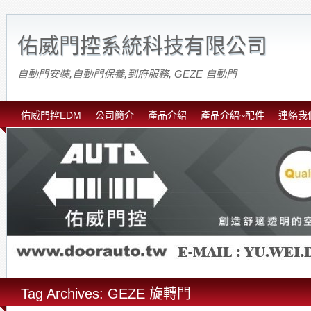
佑威門控系統科技有限公司
自動門安裝,自動門保養,到府服務, GEZE 自動門
佑威門控EDM
公司簡介
產品介紹
產品介紹~配件
連絡我
Tag Archives: GEZE 旋轉門