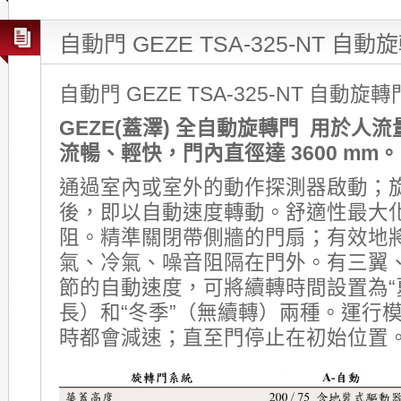
自動門 GEZE TSA-325-NT 自動
自動門 GEZE TSA-325-NT 自動旋轉
GEZE(蓋澤)
全自動旋轉門 用於人流
流暢、輕快，門內直徑達 3600 mm。
通過室內或室外的動作探測器啟動；
後，即以自動速度轉動。舒適性最大
阻。精準關閉帶側牆的門扇；有效地
氣、冷氣、噪音阻隔在門外。有三翼
節的自動速度，可將續轉時間設置為“
長）和“冬季”（無續轉）兩種。運行
時都會減速；直至門停止在初始位置