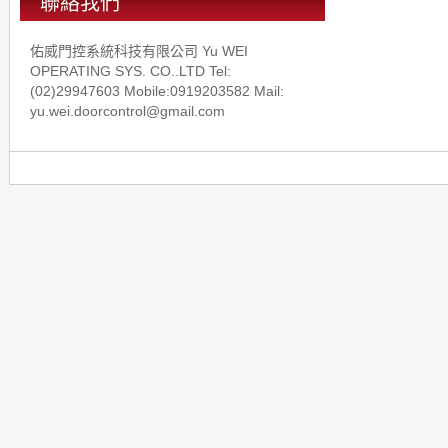
聯絡我們
佑威門控系統科技有限公司 Yu WEI
OPERATING SYS. CO..LTD Tel:
(02)29947603 Mobile:0919203582 Mail:
yu.wei.doorcontrol@gmail.com