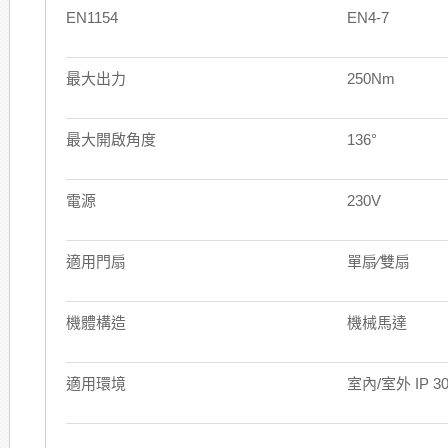
EN1154
EN4-7
最大出力
250Nm
最大開啟角度
136°
電源
230V
適用門扇
單扇∕雙扇
機體構造
機械馬達
適用環境
室內/室外 IP 3