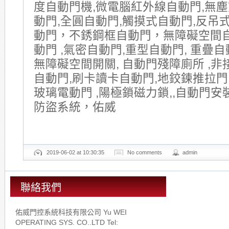
度自動門機,微電腦紅外線自動門,無塵
動門,全圓自動門,觸摸式自動門,反吊式
動門，不銹鋼框自動門，無障礙空間
動門 ,氣密自動門,重型自動門, 重疊自動
無障礙空間開關, 自動門殘障廁所 ,非
自動門,刷卡讀卡自動門,地鉸鍊推拉門
玻璃電動門 ,陽極鎖磁力鎖,,自動門安
防盜系統，佑威
2019-06-02 at 10:30:35
No comments
admin
聯絡我們
佑威門控系統科技有限公司 Yu WEI
OPERATING SYS. CO..LTD Tel: