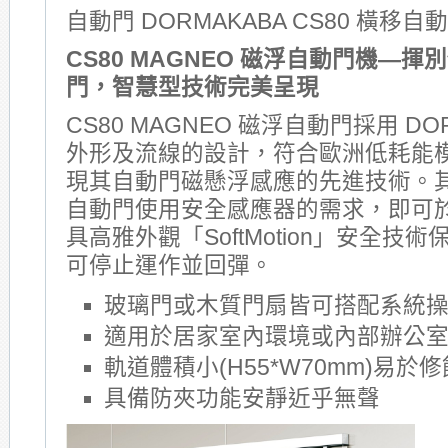
自動門 DORMAKABA CS80 橫移自
CS80 MAGNEO
磁浮自動門機—
揮別
門，
智慧型技術完美呈現
CS80 MAGNEO 磁浮自動門採用 DO
外形及流線的設計，符合歐洲低耗能
現其自動門磁懸浮感應的先進技術。
自動門使用安全感應器的需求，即可
具高雅外觀「SoftMotion」安全技
可停止運作並回彈。
玻璃門或木質門扇皆可搭配系統
適用於居家室內環境或內部辦公
軌道體積小(H55*W70mm)易於
具備防夾功能安靜近乎無聲