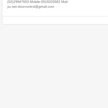
(02)29947603 Mobile:0919203582 Mail:
yu.wei.doorcontrol@gmail.com