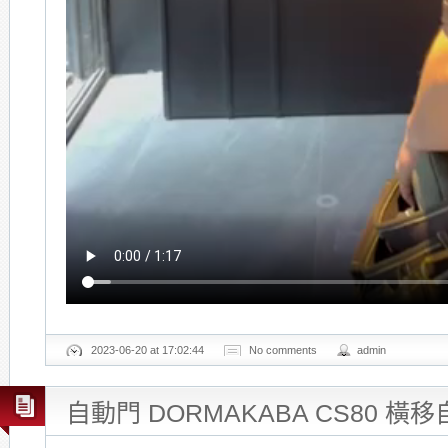
2023-06-20 at 17:02:44
No comments
admin
自動門 DORMAKABA CS80 橫