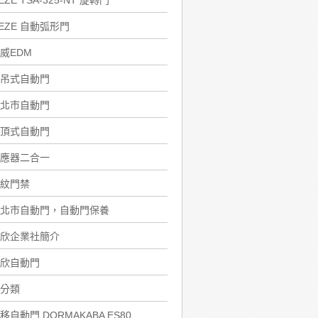
EZE TSA-325-NT 旋轉門
EZE 自動弧形門
威EDM
吊式自動門
北市自動門
頂式自動門
應器二合一
紋門禁
北市自動門，自動門保養
欣企業社簡介
欣自動門
分類
移自動門 DORMAKABA ES80