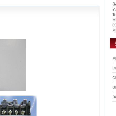
Y
Te
M
0
Ma
自
G
G
G
D