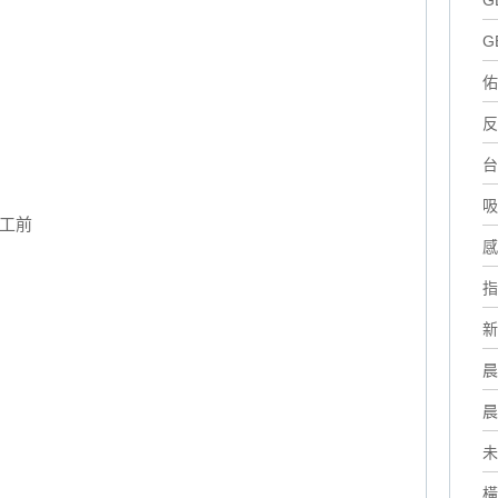
G
G
佑
反
台
吸
工前
感
指
新
晨
晨
未
橫