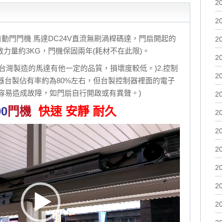
2
2
動門門機 馬達DC24V直流無刷渦桿碼達，門扇開起的
2
推開啟力量約3KG，門機保固兩年(耗材不在此限)。
2
(台灣製造的馬達有他一定的品質，損壞度較低。)2.控制
2
器台製佔有率約為80%左右，但台製控制器裡面的電子
容易造成故障，如門扇自行開啟或有異聲。)
2
00
門機
快速 安靜 耐久
2
2
2
2
2
2