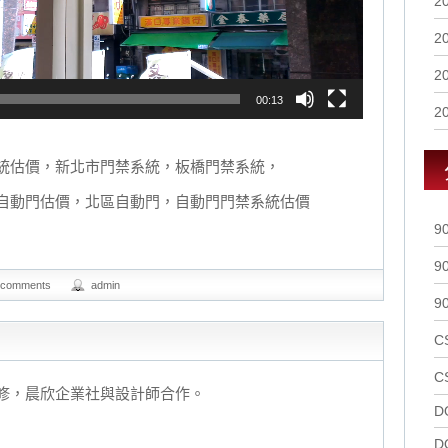
2
2
2
00:13
2
統估價，新北市門禁系統，板橋門禁系統，
自動門估價，北區自動門，自動門門禁系統估價
9
9
 comments
admin
9
C
C
修，晨欣企業社與設計師合作。
D
D