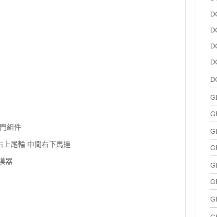
D
D
D
D
D
G
G
門組件
G
右上尾輪 中間右下馬達
G
摸器
G
G
G