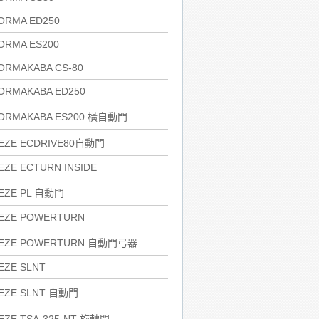
ORMA ED250
ORMA ES200
ORMAKABA CS-80
ORMAKABA ED250
ORMAKABA ES200 橫自動門
EZE ECDRIVE80自動門
EZE ECTURN INSIDE
EZE PL 自動門
EZE POWERTURN
EZE POWERTURN 自動門弓器
EZE SLNT
EZE SLNT 自動門