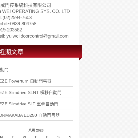
佑威門控系統科技有限公司
u WEI OPERATING SYS. CO..LTD
l:(02)2994-7603
obile:0939-804758
919-203582
il: yu.wei.doorcontrol@gmail.com
近期文章
動門
EZE Powerturn 自動門弓器
EZE Slimdrive SLNT 橫移自動門
EZE Silmdrive SLT 重疊自動門
ORMAKABA ED250 自動門弓器
八月 2026
M
T
W
T
F
S
S