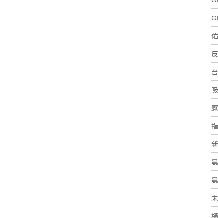
G
G
佑
反
台
吸
感
指
新
晨
晨
未
橫