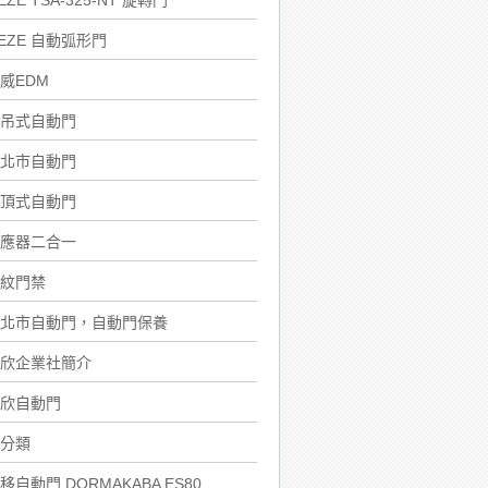
EZE TSA-325-NT 旋轉門
EZE 自動弧形門
威EDM
吊式自動門
北市自動門
頂式自動門
應器二合一
紋門禁
北市自動門，自動門保養
欣企業社簡介
欣自動門
分類
移自動門 DORMAKABA ES80