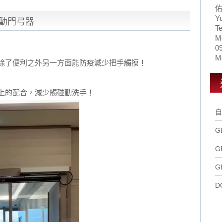
Y
 自動門弓器
Te
M
0
Ma
除了便利之外另一方面能防疫減少把手觸摸！
上的配合，減少觸碰勤洗手！
自
G
G
G
D