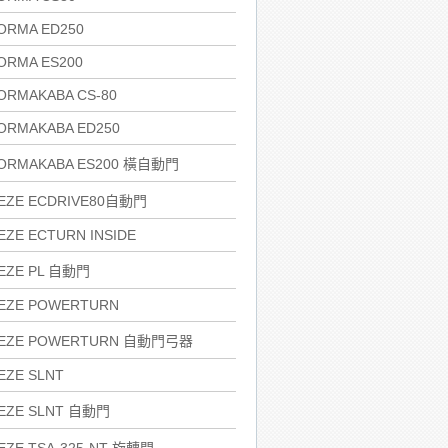
ORMA ED250
ORMA ES200
ORMAKABA CS-80
ORMAKABA ED250
ORMAKABA ES200 橫自動門
EZE ECDRIVE80自動門
EZE ECTURN INSIDE
EZE PL 自動門
EZE POWERTURN
EZE POWERTURN 自動門弓器
EZE SLNT
EZE SLNT 自動門