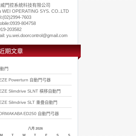
佑威門控系統科技有限公司
u WEI OPERATING SYS. CO..LTD
l:(02)2994-7603
obile:0939-804758
919-203582
il: yu.wei.doorcontrol@gmail.com
近期文章
動門
EZE Powerturn 自動門弓器
EZE Slimdrive SLNT 橫移自動門
EZE Silmdrive SLT 重疊自動門
ORMAKABA ED250 自動門弓器
八月 2026
M
T
W
T
F
S
S