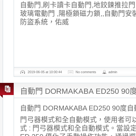
自動門,刷卡讀卡自動門,地鉸鍊推拉門
玻璃電動門 ,陽極鎖磁力鎖,,自動門安
防盜系統，佑威
2019-06-05 at 10:00:44
No comments
admin
自動門 DORMAKABA ED250 9
自動門 DORMAKABA ED250 90度
門弓器模式和全自動模式，使用者可
式 : 門弓器模式和全自動模式。當設