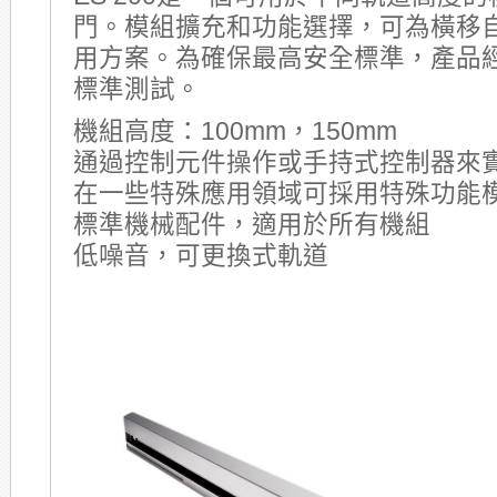
門。模組擴充和功能選擇，可為橫移
用方案。為確保最高安全標準，產品經德國
標準測試。
機組高度：100mm，150mm
通過控制元件操作或手持式控制器來
在一些特殊應用領域可採用特殊功能
標準機械配件，適用於所有機組
低噪音，可更換式軌道