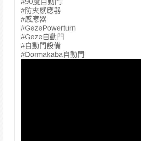
#90度自動門
#防夾感應器
#感應器
#GezePowerturn
#Geze自動門
#自動門設備
#Dormakaba自動門