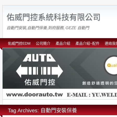
佑威門控系統科技有限公司
自動門安裝,自動門保養,到府服務, GEZE 自動門
佑威門控EDM
公司簡介
產品介紹
產品介紹~配件
連絡我
Tag Archives: 自動門安裝保養