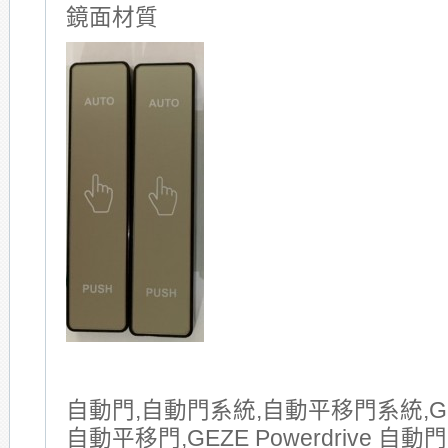
鏡面材質
自動門,自動門系統,自動平移門系統,GE
自動平移門,GEZE Powerdrive 自動門