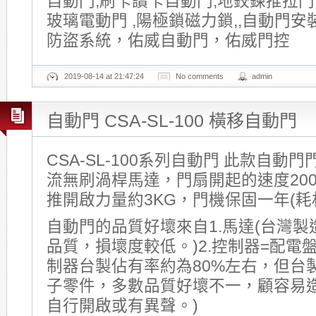
自動門,刷卡讀卡自動門,地鉸鍊推拉門
玻璃電動門 ,陽極鎖磁力鎖,,自動門安
防盜系統，佑威自動門，佑威門控
2019-08-14 at 21:47:24
No comments
admin
自動門 CSA-SL-100 橫移自動門
CSA-SL-100系列自動門 此款自動門
流無刷渦桿馬達，門扇開起的速度200~
推開啟力量約3KG，門機保固一年(耗
自動門的品質好壞來自1.馬達(台灣
品質，損壞度較低。)2.控制器=配電
制器台製佔有率約為80%左右，但台
子零件，多數品質好壞不一，顧容易
自行開啟或有異聲。)