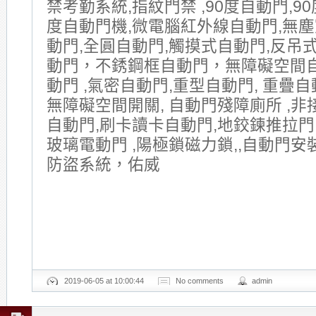
禁考勤系統,指紋門禁 ,90度自動門,90
度自動門機,微電腦紅外線自動門,無塵
動門,全圓自動門,觸摸式自動門,反吊式
動門，不銹鋼框自動門，無障礙空間
動門 ,氣密自動門,重型自動門, 重疊自動
無障礙空間開關, 自動門殘障廁所 ,非
自動門,刷卡讀卡自動門,地鉸鍊推拉門
玻璃電動門 ,陽極鎖磁力鎖,,自動門安
防盜系統，佑威
2019-06-05 at 10:00:44
No comments
admin