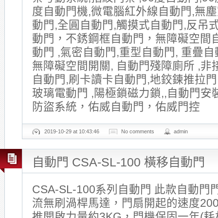
度自動門機,微電腦紅外線自動門,無塵
動門,全圓自動門,觸摸式自動門,反吊式
動門，不銹鋼框自動門，無障礙空間
動門 ,氣密自動門,重型自動門, 重疊自動
無障礙空間開關, 自動門殘障廁所 ,非
自動門,刷卡讀卡自動門,地鉸鍊推拉門
玻璃電動門 ,陽極鎖磁力鎖,,自動門安
防盜系統，佑威自動門，佑威門控
2019-10-29 at 10:43:46
No comments
admin
自動門 CSA-SL-100 橫移自動門
CSA-SL-100系列自動門 此款自動門
流無刷渦桿馬達，門扇開起的速度200~
推開啟力量約3KG，門機保固一年(耗