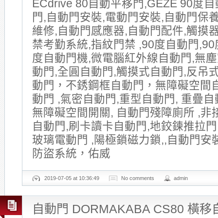
ECdrive 80自動平移門,GEZE 90
門,自動門安裝,電動門安裝,自動門保
維修,自動門感應器,自動門配件,觸摸器
禁考勤系統,指紋門禁 ,90度自動門,90
度自動門機,微電腦紅外線自動門,無塵
動門,全圓自動門,觸摸式自動門,反吊式
動門，不銹鋼框自動門，無障礙空間
動門 ,氣密自動門,重型自動門, 重疊自動
無障礙空間開關, 自動門殘障廁所 ,非
自動門,刷卡讀卡自動門,地鉸鍊推拉門
玻璃電動門 ,陽極鎖磁力鎖,,自動門安
防盜系統，佑威
2019-07-05 at 10:36:49
No comments
admin
自動門 DORMAKABA CS80 橫