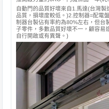
自動門的品質好壞來自1.馬達(台灣
品質，損壞度較低。)2.控制器=配電
制器台製佔有率約為80%左右，但台
子零件，多數品質好壞不一，顧容易
自行開啟或有異聲。)