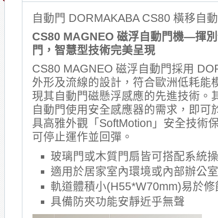
自動門 DORMAKABA CS80 橫移自
CS80 MAGNEO
磁浮自動門機—
揮別
門，
智慧型技術完美呈現
CS80 MAGNEO 磁浮自動門採用 DO
外形及流線的設計，符合歐洲低耗能
現其自動門磁懸浮感應的先進技術。
自動門使用安全感應器的需求，即可
具高雅外觀「SoftMotion」安全技
可停止運作並回彈。
玻璃門或木質門扇皆可搭配系統
適用於居家室內環境或內部辦公
軌道體積小(H55*W70mm)易於
具備防夾功能安靜近乎無聲