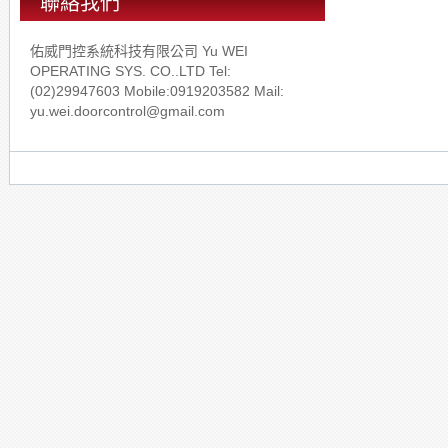
聯絡我們
佑威門控系統科技有限公司 Yu WEI
OPERATING SYS. CO..LTD Tel:
(02)29947603 Mobile:0919203582 Mail:
yu.wei.doorcontrol@gmail.com