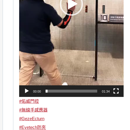
00:00
01:34
#佑威門控
#無線手感應器
#GezeEcturn
#Eyetech防夾