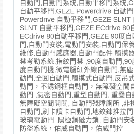
自動門,自動門系統,自動平移門系統,GE
自動平移門,GEZE Powerdrive 自動門
Powerdrive 自動平移門,GEZE SLNT
SLNT 自動平移門,GEZE ECdrive 8
ECdrive 80自動平移門,GEZE 90
門,自動門安裝,電動門安裝,自動門保
維修,自動門感應器,自動門配件,觸摸器
禁考勤系統,指紋門禁 ,90度自動門,90
度自動門機,微電腦紅外線自動門,無塵
動門,全圓自動門,觸摸式自動門,反吊式
動門，不銹鋼框自動門，無障礙空間
動門 ,氣密自動門,重型自動門, 重疊自動
無障礙空間開關, 自動門殘障廁所 ,非
自動門,刷卡讀卡自動門,地鉸鍊推拉門
玻璃電動門 ,陽極鎖磁力鎖,,自動門安
防盜系統，佑威自動門，佑威門控