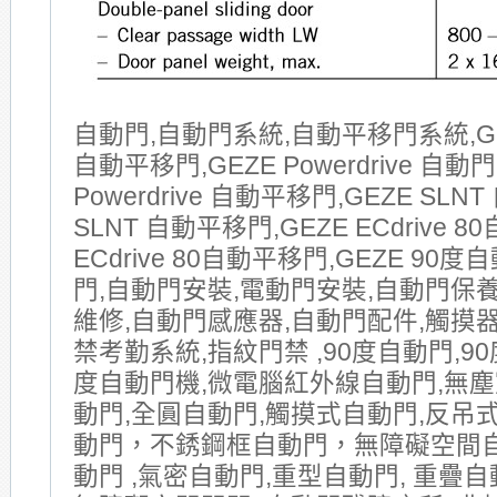
自動門,自動門系統,自動平移門系統,GE
自動平移門,GEZE Powerdrive 自動門
Powerdrive 自動平移門,GEZE SLNT
SLNT 自動平移門,GEZE ECdrive 8
ECdrive 80自動平移門,GEZE 90
門,自動門安裝,電動門安裝,自動門保
維修,自動門感應器,自動門配件,觸摸器
禁考勤系統,指紋門禁 ,90度自動門,90
度自動門機,微電腦紅外線自動門,無塵
動門,全圓自動門,觸摸式自動門,反吊式
動門，不銹鋼框自動門，無障礙空間
動門 ,氣密自動門,重型自動門, 重疊自動