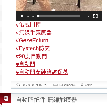
00:00
01:34
#佑威門控
#無線手感應器
#GezeEcturn
#Eyetech防夾
#90度自動門
#自動門
#自動門安裝維護保養
2023-05-02 at 15:43:04
No comments
admin
自動門配件 無線觸摸器