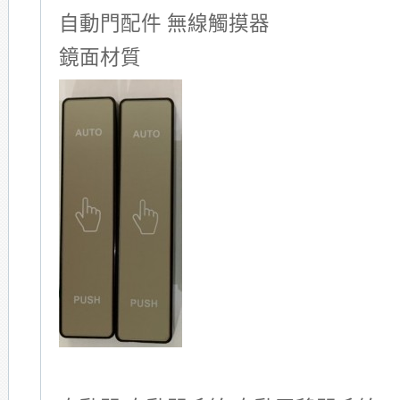
自動門配件 無線觸摸器
鏡面材質