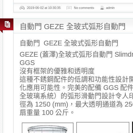
2019-06-02 at 10:30:35
No comments
admin
自動門 GEZE 全玻式弧形自動門
自動門 GEZE 全玻式弧形自動門
GEZE (蓋澤)全玻式弧形自動門 Slimdriv
GGS
沒有框架的優雅和透明度
這種不銹鋼配件的低調和功能性設計
化應用可能性。完美的配備 GGS 配件
全玻璃系統）的弧形滑動門設計令人
徑為 1250 (mm)，最大透明通道為 25
扇重量 100 公斤。