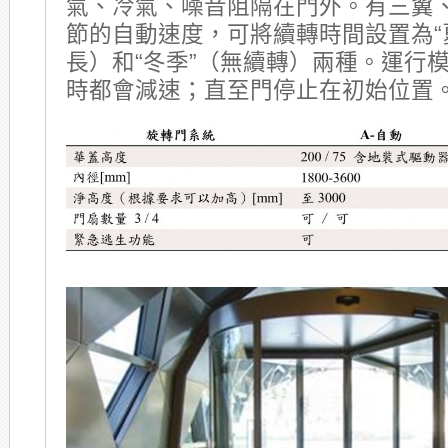
氣、冷氣、噪音阻隔在門外。有三翼
節的自動速度，可將續轉時間設置為“
長）和“冬季”（無續轉）兩種。運行
時都會減速；直至門停止在初始位置