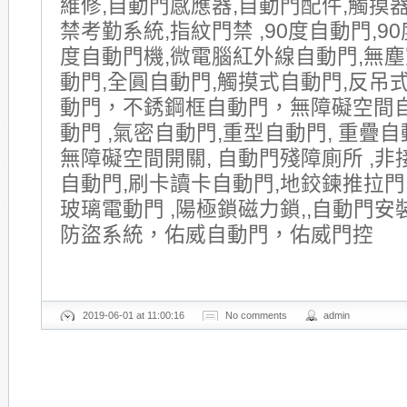
維修,自動門感應器,自動門配件,觸摸器
禁考勤系統,指紋門禁 ,90度自動門,90
度自動門機,微電腦紅外線自動門,無塵
動門,全圓自動門,觸摸式自動門,反吊式
動門，不銹鋼框自動門，無障礙空間
動門 ,氣密自動門,重型自動門, 重疊自動
無障礙空間開關, 自動門殘障廁所 ,非
自動門,刷卡讀卡自動門,地鉸鍊推拉門
玻璃電動門 ,陽極鎖磁力鎖,,自動門安
防盜系統，佑威自動門，佑威門控
2019-06-01 at 11:00:16
No comments
admin