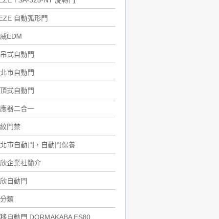
EZE TSA-325-NT 旋轉門
EZE 自動弧形門
威EDM
吊式自動門
北市自動門
頂式自動門
應器二合一
紋門禁
北市自動門，自動門保養
欣企業社簡介
欣自動門
分類
移自動門 DORMAKABA ES80