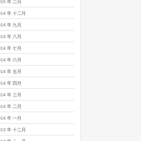
015 年 二月
014 年 十二月
014 年 九月
014 年 八月
014 年 七月
014 年 六月
014 年 五月
014 年 四月
014 年 三月
014 年 二月
014 年 一月
013 年 十二月