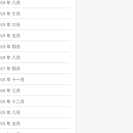
019 年 八月
019 年 七月
019 年 六月
019 年 五月
019 年 四月
018 年 八月
017 年 四月
016 年 十一月
016 年 三月
015 年 十二月
015 年 八月
015 年 五月