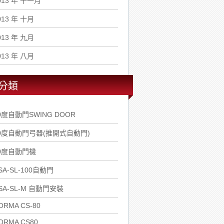
013 年 十一月
013 年 十月
013 年 九月
013 年 八月
分類
0度自動門SWING DOOR
0度自動門弓器(推開式自動門)
0度自動門機
SA-SL-100自動門
SA-SL-M 自動門安裝
ORMA CS-80
ORMA CS80