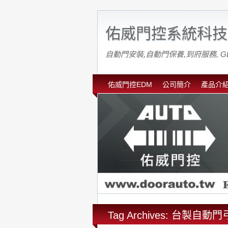
佑威門控系統科技
自動門安裝,自動門保養,到府服務, G
佑威門控EDM
公司簡介
產品介
Tag Archives: 台製自動