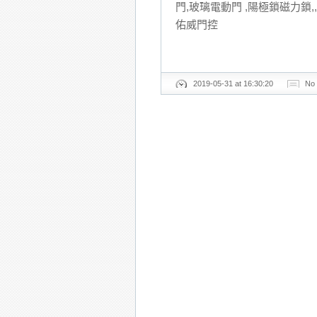
門,玻璃電動門 ,陽極鎖磁力
佑威門控
2019-05-31 at 16:30:20
No