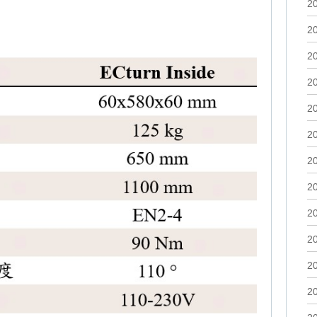
2
2
2
2
2
2
2
2
2
2
2
2