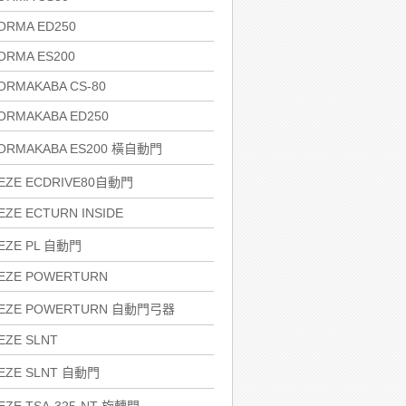
ORMA ED250
ORMA ES200
ORMAKABA CS-80
ORMAKABA ED250
ORMAKABA ES200 橫自動門
EZE ECDRIVE80自動門
EZE ECTURN INSIDE
EZE PL 自動門
EZE POWERTURN
EZE POWERTURN 自動門弓器
EZE SLNT
EZE SLNT 自動門