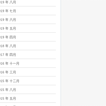
019 年 八月
019 年 七月
019 年 六月
019 年 五月
019 年 四月
018 年 八月
017 年 四月
016 年 十一月
016 年 三月
015 年 十二月
015 年 八月
015 年 五月