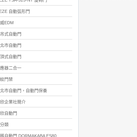
EZE TSA-325-NT 旋轉門
EZE 自動弧形門
威EDM
吊式自動門
北市自動門
頂式自動門
應器二合一
紋門禁
北市自動門，自動門保養
欣企業社簡介
欣自動門
分類
移自動門 DORMAKABA ES80