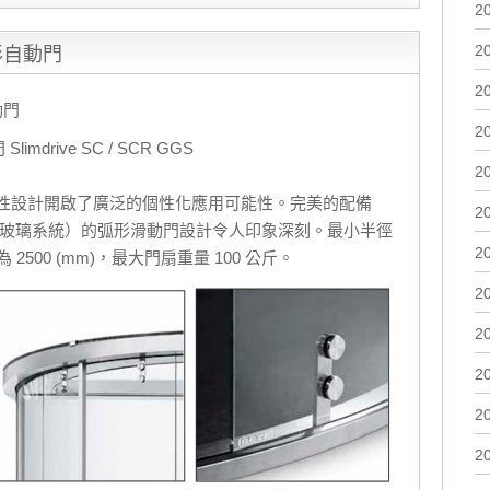
2
2
形自動門
2
動門
2
mdrive SC / SCR GGS
2
性設計開啟了廣泛的個性化應用可能性。完美的配備
2
澤全玻璃系統）的弧形滑動門設計令人印象深刻。最小半徑
2
為 2500 (mm)，最大門扇重量 100 公斤。
2
2
2
2
2