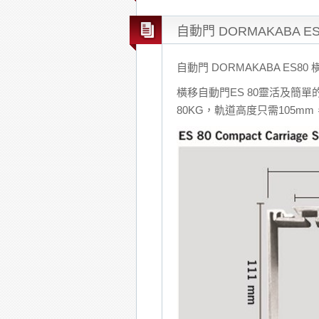
自動門 DORMAKABA E
自動門 DORMAKABA ES80
橫移自動門ES 80靈活及簡
80KG，軌道高度只需105