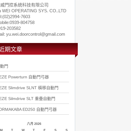
佑威門控系統科技有限公司
u WEI OPERATING SYS. CO..LTD
l:(02)2994-7603
obile:0939-804758
919-203582
il: yu.wei.doorcontrol@gmail.com
近期文章
動門
EZE Powerturn 自動門弓器
EZE Slimdrive SLNT 橫移自動門
EZE Silmdrive SLT 重疊自動門
ORMAKABA ED250 自動門弓器
八月 2026
M
T
W
T
F
S
S