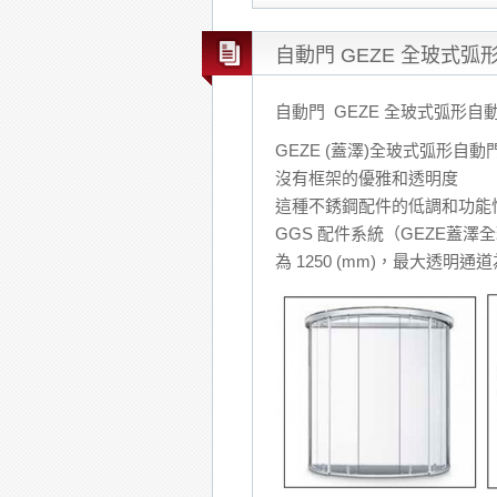
自動門 GEZE 全玻式弧
自動門 GEZE 全玻式弧形自
GEZE (蓋澤)全玻式弧形自動門 Sli
沒有框架的優雅和透明度
這種不銹鋼配件的低調和功能
GGS 配件系統（GEZE蓋
為 1250 (mm)，最大透明通道