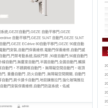
統,GEZE自動門,GEZE 自動平移門,GEZE
owerdrive 自動平移門,GEZE SLNT 自動門,GEZE SLNT
0自動門,GEZE ECdrive 80自動平移門,GEZE 90度自動
,電動門安裝,自動門保養維修,電動門保養維修,自動門感
自動門,門禁考勤系統,指紋門禁 ,90度自動門,90度自動門
紅外線自動門,無塵室自動門,半圓自動門,全圓自動門,觸摸
2
邊框自動門，不銹鋼框自動門，無障礙空間自動門，吸頂
門, 重疊自動門 ,防火自動門 ,無障礙空間開關, 自動門
2
磁浮自動門,刷卡讀卡自動門,地鉸鍊推拉門,強化玻璃推拉
2
,,自動門安裝保養維修,自動門防盜系統，佑威
2
2
 comments
admin