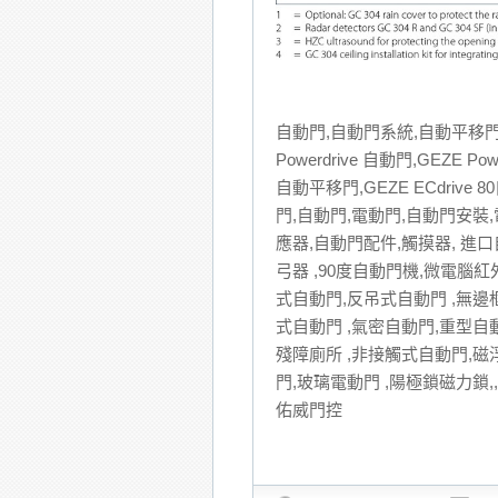
自動門,自動門系統,自動平移門系
Powerdrive 自動門,GEZE P
自動平移門,GEZE ECdrive 8
門,自動門,電動門,自動門安裝
應器,自動門配件,觸摸器, 進口
弓器 ,90度自動門機,微電腦
式自動門,反吊式自動門 ,無
式自動門 ,氣密自動門,重型自動
殘障廁所 ,非接觸式自動門,
門,玻璃電動門 ,陽極鎖磁力
佑威門控