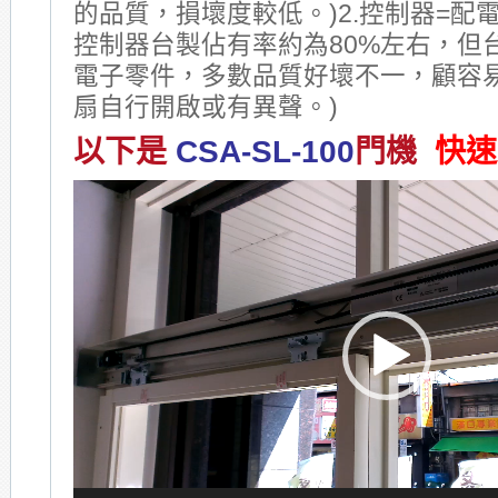
的品質，損壞度較低。)2.控制器=配
控制器台製佔有率約為80%左右，但
電子零件，多數品質好壞不一，顧容
扇自行開啟或有異聲。)
以下是
CSA-SL-100
門機
快速
Video
Player