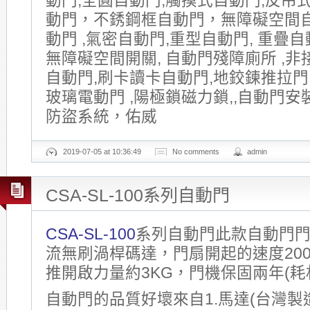
動門,全圓自動門,觸摸式自動門,反吊式
動門，不銹鋼框自動門，無障礙空間
動門 ,氣密自動門,重型自動門, 重疊自動
無障礙空間開關, 自動門殘障廁所 ,非
自動門,刷卡讀卡自動門,地鉸鍊推拉門
玻璃電動門 ,陽極鎖磁力鎖,,自動門安
防盜系統，佑威
2019-07-05 at 10:36:49
No comments
admin
CSA-SL-100系列自動門
CSA-SL-100
系列自動門此款自動門門機
流無刷渦桿碼達，門扇開起的速度200~
推開啟力量約3KG，門機保固兩年(耗
自動門的品質好壞來自1.馬達(台灣