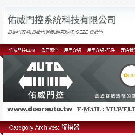
佑威門控系統科技有限公司
自動門安裝,自動門保養,到府服務, GEZE 自動門
佑威門控EDM
公司簡介
產品介紹
產品介紹~配件
連絡我
Category Archives: 觸摸器