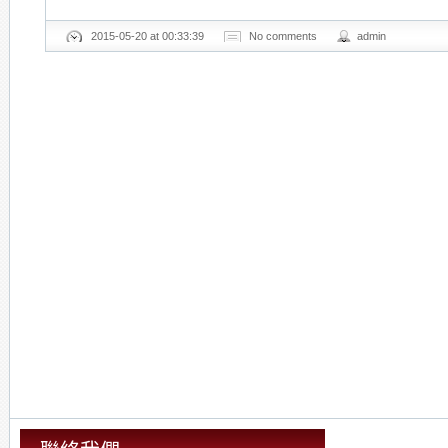
2015-05-20 at 00:33:39
No comments
admin