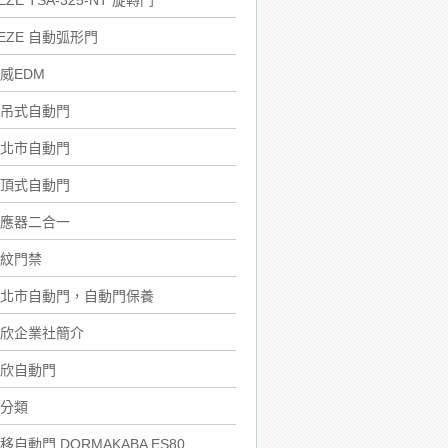
EZE TSA-325-NT 旋轉門
EZE 自動弧形門
威EDM
吊式自動門
北市自動門
頂式自動門
應器二合一
紋門禁
北市自動門，自動門保養
欣企業社簡介
欣自動門
分類
移自動門 DORMAKABA ES80