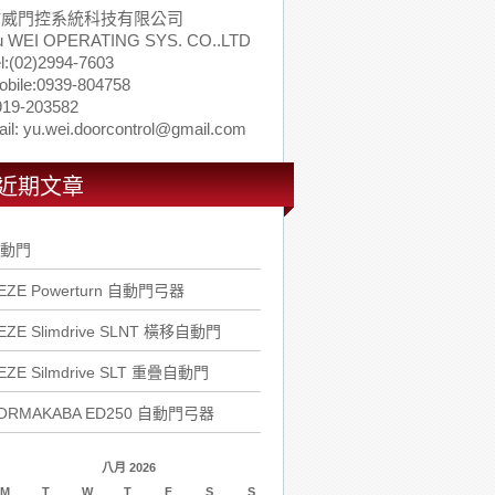
佑威門控系統科技有限公司
u WEI OPERATING SYS. CO..LTD
l:(02)2994-7603
obile:0939-804758
919-203582
il: yu.wei.doorcontrol@gmail.com
近期文章
動門
EZE Powerturn 自動門弓器
EZE Slimdrive SLNT 橫移自動門
EZE Silmdrive SLT 重疊自動門
ORMAKABA ED250 自動門弓器
八月 2026
M
T
W
T
F
S
S