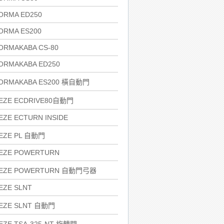
ORMA ED250
ORMA ES200
ORMAKABA CS-80
ORMAKABA ED250
ORMAKABA ES200 橫自動門
EZE ECDRIVE80自動門
EZE ECTURN INSIDE
EZE PL 自動門
EZE POWERTURN
EZE POWERTURN 自動門弓器
EZE SLNT
EZE SLNT 自動門