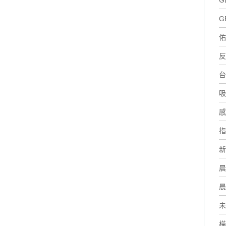
G
G
佑
反
台
吸
感
指
新
晨
晨
未
橫