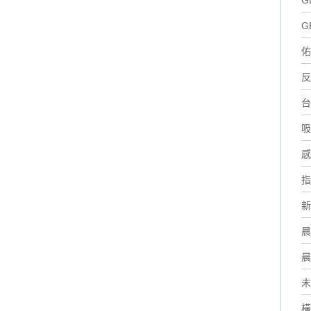
G
G
佑
反
台
吸
感
指
新
晨
晨
未
橫