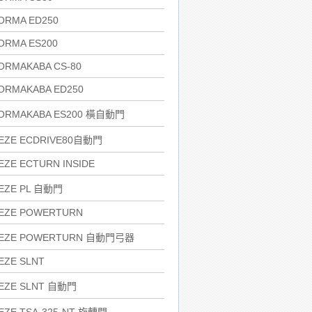
ORMA ED250
ORMA ES200
ORMAKABA CS-80
ORMAKABA ED250
ORMAKABA ES200 橫自動門
EZE ECDRIVE80自動門
EZE ECTURN INSIDE
EZE PL 自動門
EZE POWERTURN
EZE POWERTURN 自動門弓器
EZE SLNT
EZE SLNT 自動門