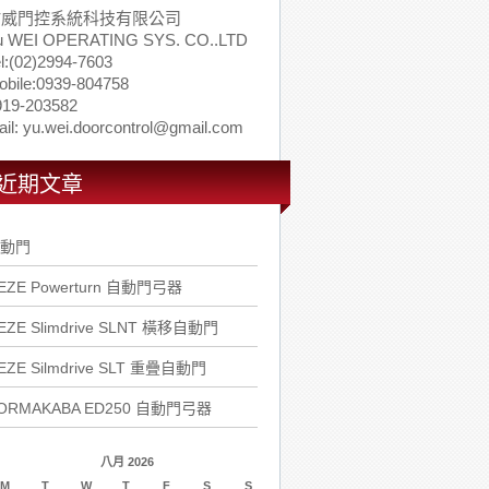
佑威門控系統科技有限公司
u WEI OPERATING SYS. CO..LTD
l:(02)2994-7603
obile:0939-804758
919-203582
il: yu.wei.doorcontrol@gmail.com
近期文章
動門
EZE Powerturn 自動門弓器
EZE Slimdrive SLNT 橫移自動門
EZE Silmdrive SLT 重疊自動門
ORMAKABA ED250 自動門弓器
八月 2026
M
T
W
T
F
S
S