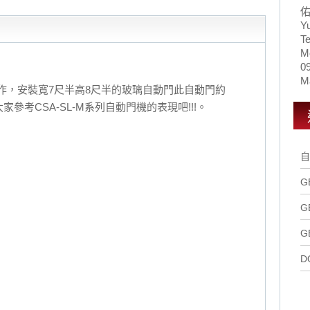
Y
Te
M
0
Ma
作，安裝寬7尺半高8尺半的玻璃自動門此自動門約
G 大家參考CSA-SL-M系列自動門機的表現吧!!!。
自
G
G
G
D