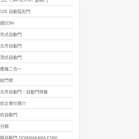
EZE TSA-325-NT 旋轉門
EZE 自動弧形門
威EDM
吊式自動門
北市自動門
頂式自動門
應器二合一
紋門禁
北市自動門，自動門保養
欣企業社簡介
欣自動門
分類
移自動門 DORMAKABA ES80