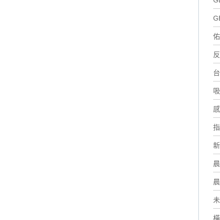
G
G
佑
反
台
吸
感
指
新
晨
晨
未
橫