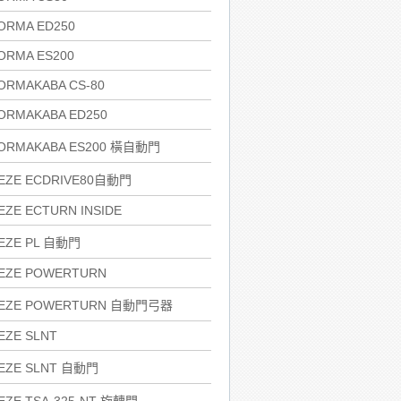
ORMA ED250
ORMA ES200
ORMAKABA CS-80
ORMAKABA ED250
ORMAKABA ES200 橫自動門
EZE ECDRIVE80自動門
EZE ECTURN INSIDE
EZE PL 自動門
EZE POWERTURN
EZE POWERTURN 自動門弓器
EZE SLNT
EZE SLNT 自動門