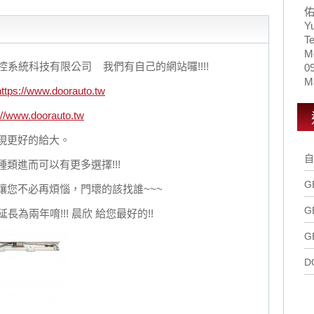
Y
Te
M
控系統科技有限公司 我們有自己的網站囉!!!!
0
Ma
https://www.doorauto.tw
://www.doorauto.tw
現更好的給大。
自
類進而可以有更多選擇!!!
G
讓您不必再煩惱，門壞的該找誰~~~
G
固延長為兩年唷!!! 晨欣 給您最好的!!
G
D