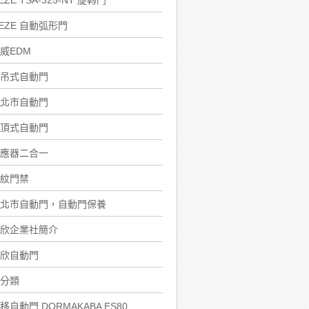
EZE TSA-325-NT 旋轉門
EZE 自動弧形門
威EDM
吊式自動門
北市自動門
頂式自動門
應器二合一
紋門禁
北市自動門，自動門保養
欣企業社簡介
欣自動門
分類
移自動門 DORMAKABA ES80