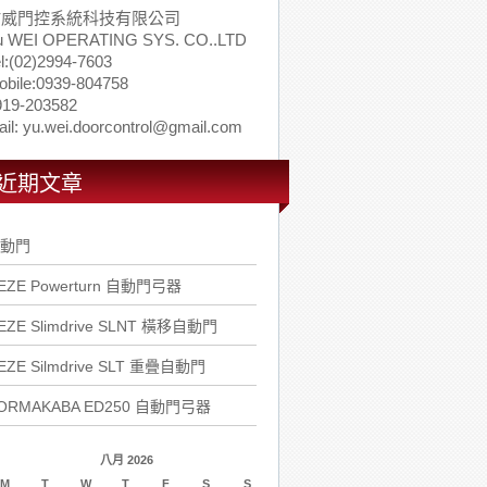
佑威門控系統科技有限公司
u WEI OPERATING SYS. CO..LTD
l:(02)2994-7603
obile:0939-804758
919-203582
il: yu.wei.doorcontrol@gmail.com
近期文章
動門
EZE Powerturn 自動門弓器
EZE Slimdrive SLNT 橫移自動門
EZE Silmdrive SLT 重疊自動門
ORMAKABA ED250 自動門弓器
八月 2026
M
T
W
T
F
S
S