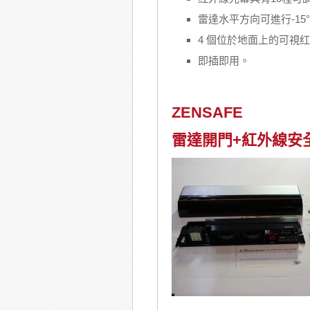
雷達水平方向可進行-15° 
4 個位於地面上的可視
即插即用。
ZENSAFE
雷達開門+紅外線安