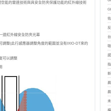
G
開門空能的雷達技術與具安全防夾保護功能的紅外線技術
G
佑
反
成一道紅外線安全防夾光幕
台
調整(此行感應器調整角度的範圍並沒有IXIO-DT來的
吸
感
度可以調整
指
用
新
晨
晨
未
橫