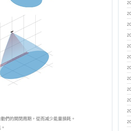
2
2
2
2
2
2
2
2
2
2
2
自動們的開閉周期，從而减少能量損耗。
2
能。