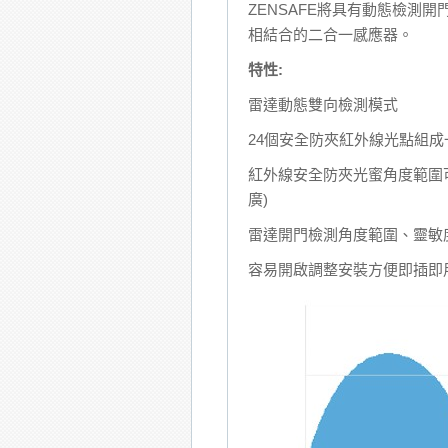
ZENSAFE將具有動態檢測
相結合的二合一感應器。
特性:
雷達動態雙向檢測模式
24個安全防夾紅外線光點組
紅外線安全防夾光蜜角度範圍可
廣)
雷達開門檢測角度範圍、靈敏
容易開啟調整安裝方便即插即