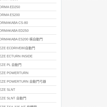
ORMA ED250
ORMA ES200
ORMAKABA CS-80
ORMAKABA ED250
ORMAKABA ES200 橫自動門
EZE ECDRIVE80自動門
EZE ECTURN INSIDE
EZE PL 自動門
EZE POWERTURN
EZE POWERTURN 自動門弓器
EZE SLNT
EZE SLNT 自動門