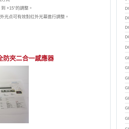
到 +15°的調整。
D
红外光点可有效對红外光幕進行調整。
D
D
D
D
全防夾二合一感應器
G
G
G
G
G
G
G