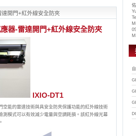
Y
-雷達開門+紅外線安全防夾
Te
M
感應器-雷達開門+紅外線安全防夾
0
Ma
自
G
G
IXIO-DT1
G
門空能的雷達技術與具安全防夾保護功能的紅外線技術
D
檢測模式可以有效減少電量與空調耗損。該紅外線光幕
。